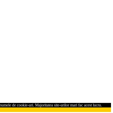
umele de cookie-uri. Majoritatea site-urilor mari fac acest lucru.