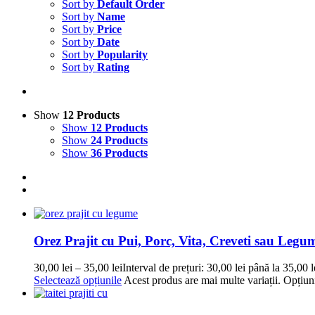
Sort by
Default Order
Sort by
Name
Sort by
Price
Sort by
Date
Sort by
Popularity
Sort by
Rating
Show
12 Products
Show
12 Products
Show
24 Products
Show
36 Products
Orez Prajit cu Pui, Porc, Vita, Creveti sau Legu
30,00
lei
–
35,00
lei
Interval de prețuri: 30,00 lei până la 35,00 l
Selectează opțiunile
Acest produs are mai multe variații. Opțiuni