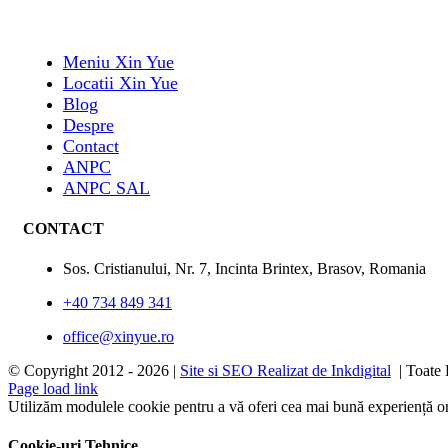
Meniu Xin Yue
Locatii Xin Yue
Blog
Despre
Contact
ANPC
ANPC SAL
CONTACT
Sos. Cristianului, Nr. 7, Incinta Brintex, Brasov, Romania
+40 734 849 341
office@xinyue.ro
© Copyright 2012 -
2026 |
Site si SEO Realizat de Inkdigital
| Toate 
Page load link
Utilizăm modulele cookie pentru a vă oferi cea mai bună experiență onl
Cookie-uri Tehnice