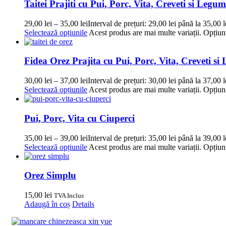
Taitei Prajiti cu Pui, Porc, Vita, Creveti si Legu
29,00
lei
–
35,00
lei
Interval de prețuri: 29,00 lei până la 35,00 l
Selectează opțiunile
Acest produs are mai multe variații. Opțiuni
Fidea Orez Prajita cu Pui, Porc, Vita, Creveti s
30,00
lei
–
37,00
lei
Interval de prețuri: 30,00 lei până la 37,00 l
Selectează opțiunile
Acest produs are mai multe variații. Opțiuni
Pui, Porc, Vita cu Ciuperci
35,00
lei
–
39,00
lei
Interval de prețuri: 35,00 lei până la 39,00 l
Selectează opțiunile
Acest produs are mai multe variații. Opțiuni
Orez Simplu
15,00
lei
TVA Inclus
Adaugă în coș
Details