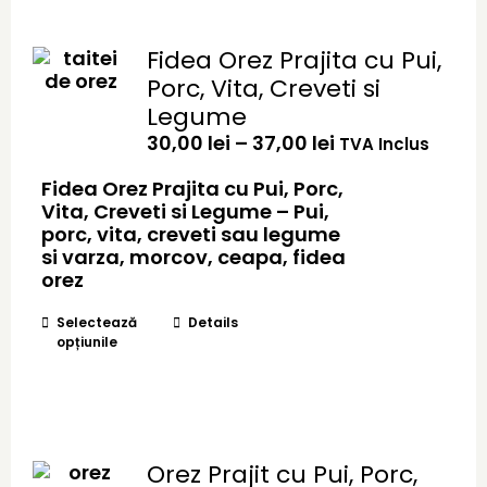
Fidea Orez Prajita cu Pui,
Porc, Vita, Creveti si
Legume
Interval
30,00
lei
–
37,00
lei
TVA Inclus
de
prețuri:
Fidea Orez Prajita cu Pui, Porc,
30,00 lei
Vita, Creveti si Legume – Pui,
până
porc, vita, creveti sau legume
la
si varza, morcov, ceapa, fidea
37,00 lei
orez
Acest
Selectează
Details
opțiunile
produs
are
mai
multe
variații.
Opțiunile
Orez Prajit cu Pui, Porc,
pot