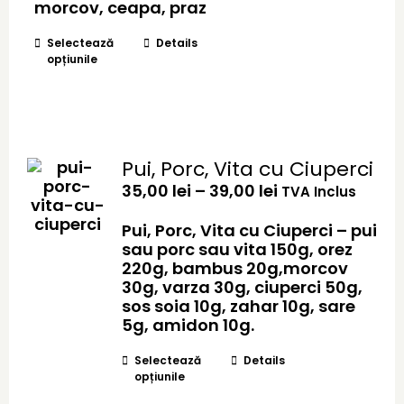
până
morcov, ceapa, praz
la
Acest
35,00 lei
Selectează
Details
opțiunile
produs
are
mai
multe
variații.
Opțiunile
Pui, Porc, Vita cu Ciuperci
pot
Interval
35,00
lei
–
39,00
lei
TVA Inclus
fi
de
alese
prețuri:
Pui, Porc, Vita cu Ciuperci – pui
în
35,00 lei
sau porc sau vita 150g, orez
pagina
până
220g, bambus 20g,morcov
produsului.
la
30g, varza 30g, ciuperci 50g,
39,00 lei
sos soia 10g, zahar 10g, sare
5g, amidon 10g.
Acest
Selectează
Details
opțiunile
produs
are