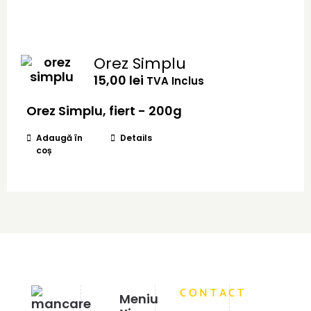
mai
multe
variații.
Opțiunile
Orez Simplu
pot
15,00
lei
TVA Inclus
fi
alese
Orez Simplu, fiert - 200g
în
pagina
Adaugă în
Details
produsului.
coș
CONTACT
Meniu