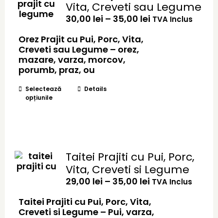
Vita, Creveti sau Legume
fi
Interval
30,00
alese
lei
–
35,00
lei
TVA Inclus
de
în
prețuri:
Orez Prajit cu Pui, Porc, Vita,
pagina
30,00 lei
Creveti sau Legume – orez,
produsului.
până
mazare, varza, morcov,
la
porumb, praz, ou
35,00 lei
Acest
Selectează
Details
opțiunile
produs
are
mai
multe
variații.
Opțiunile
Taitei Prajiti cu Pui, Porc,
pot
Vita, Creveti si Legume
fi
Interval
29,00
alese
lei
–
35,00
lei
TVA Inclus
de
în
prețuri:
Taitei Prajiti cu Pui, Porc, Vita,
pagina
29,00 lei
Creveti si Legume – Pui, varza,
produsului.