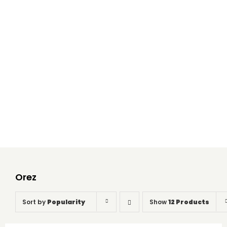
Orez
Home
Orez
Orez
Sort by
Popularity
Show
12 Products