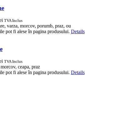
me
ei
TVA Inclus
are, varza, morcov, porumb, praz, ou
le pot fi alese în pagina produsului.
Details
me
ei
TVA Inclus
, morcov, ceapa, praz
le pot fi alese în pagina produsului.
Details