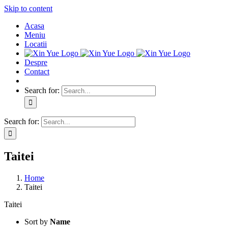
Skip to content
Acasa
Meniu
Locatii
Despre
Contact
Search for:
Search for:
Taitei
Home
Taitei
Taitei
Sort by
Name