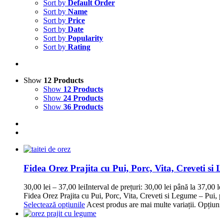
Sort by
Default Order
Sort by
Name
Sort by
Price
Sort by
Date
Sort by
Popularity
Sort by
Rating
Show
12 Products
Show
12 Products
Show
24 Products
Show
36 Products
Fidea Orez Prajita cu Pui, Porc, Vita, Creveti s
30,00
lei
–
37,00
lei
Interval de prețuri: 30,00 lei până la 37,00 l
Fidea Orez Prajita cu Pui, Porc, Vita, Creveti si Legume – Pui, 
Selectează opțiunile
Acest produs are mai multe variații. Opțiuni