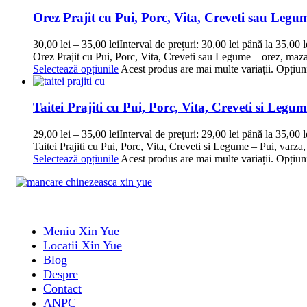
Orez Prajit cu Pui, Porc, Vita, Creveti sau Legu
30,00
lei
–
35,00
lei
Interval de prețuri: 30,00 lei până la 35,00 l
Orez Prajit cu Pui, Porc, Vita, Creveti sau Legume – orez, maz
Selectează opțiunile
Acest produs are mai multe variații. Opțiuni
Taitei Prajiti cu Pui, Porc, Vita, Creveti si Legu
29,00
lei
–
35,00
lei
Interval de prețuri: 29,00 lei până la 35,00 l
Taitei Prajiti cu Pui, Porc, Vita, Creveti si Legume – Pui, varza
Selectează opțiunile
Acest produs are mai multe variații. Opțiuni
Meniu Xin Yue
Locatii Xin Yue
Blog
Despre
Contact
ANPC