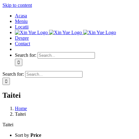
Skip to content
Acasa
Meniu
Locatii
Despre
Contact
Search for:
Search for:
Taitei
Home
Taitei
Taitei
Sort by
Price