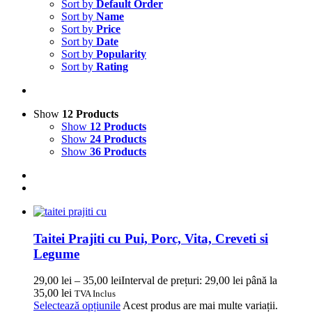
Sort by
Default Order
Sort by
Name
Sort by
Price
Sort by
Date
Sort by
Popularity
Sort by
Rating
Show
12 Products
Show
12 Products
Show
24 Products
Show
36 Products
Taitei Prajiti cu Pui, Porc, Vita, Creveti si
Legume
29,00
lei
–
35,00
lei
Interval de prețuri: 29,00 lei până la
35,00 lei
TVA Inclus
Selectează opțiunile
Acest produs are mai multe variații.