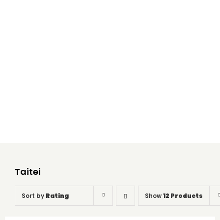
Taitei
Home
Taitei
Taitei
Sort by
Rating
Show
12 Products