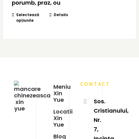
la
porumb, praz, ou
35,00 lei
Acest
Selectează
Details
opțiunile
produs
are
mai
multe
variații.
Opțiunile
pot
fi
alese
în
CONTACT
pagina
Meniu
produsului.
Xin
Yue
Sos.
Cristianului,
Locatii
Xin
Nr.
Yue
7,
Blog
Incinta