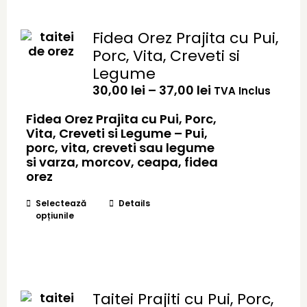
Fidea Orez Prajita cu Pui,
Porc, Vita, Creveti si
Legume
Interval
30,00
lei
–
37,00
lei
TVA Inclus
de
prețuri:
Fidea Orez Prajita cu Pui, Porc,
30,00 lei
Vita, Creveti si Legume – Pui,
până
porc, vita, creveti sau legume
la
si varza, morcov, ceapa, fidea
37,00 lei
orez
Acest
Selectează
Details
opțiunile
produs
are
mai
multe
variații.
Opțiunile
Taitei Prajiti cu Pui, Porc,
pot