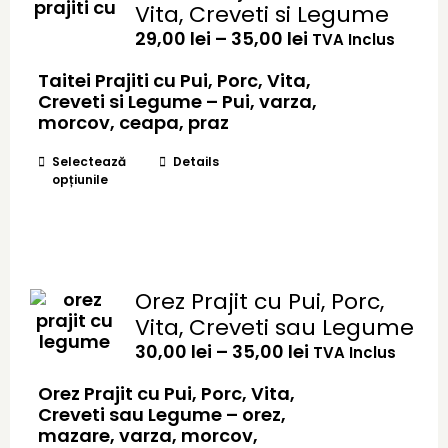
Vita, Creveti si Legume
fi
Interval
29,00
alese
lei
–
35,00
lei
TVA Inclus
de
în
prețuri:
Taitei Prajiti cu Pui, Porc, Vita,
pagina
29,00 lei
Creveti si Legume – Pui, varza,
produsului.
până
morcov, ceapa, praz
la
Acest
35,00 lei
Selectează
Details
opțiunile
produs
are
mai
multe
variații.
Opțiunile
Orez Prajit cu Pui, Porc,
pot
Vita, Creveti sau Legume
fi
Interval
30,00
alese
lei
–
35,00
lei
TVA Inclus
de
în
prețuri:
Orez Prajit cu Pui, Porc, Vita,
pagina
30,00 lei
Creveti sau Legume – orez,
produsului.
până
mazare, varza, morcov,