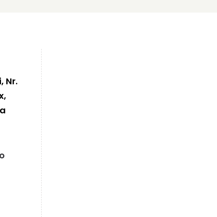
, Nr.
x,
ia
ro