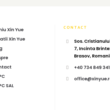
CONTACT
iu Xin Yue
atii Xin Yue
Sos. Cristianului
g
7, Incinta Brinte
Brasov, Roman
spre
ntact
+40 734 849 341
PC
office@xinyue.
PC SAL