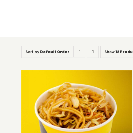
Sort by
Default Order
Show
12 Produ