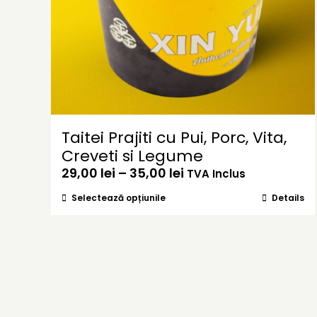
Taitei Prajiti cu Pui, Porc, Vita,
Creveti si Legume
Interval
29,00
lei
–
35,00
lei
TVA Inclus
de
Acest
Selectează opțiunile
Details
prețuri:
produs
29,00 lei
are
până
mai
la
multe
35,00 lei
variații.
Opțiunile
pot