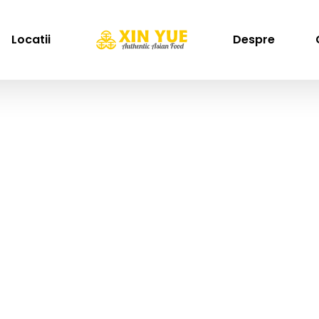
Locatii
Despre
Pui
Home
Pui