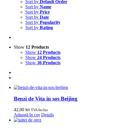
Sort by
Default Order
Sort by
Name
Sort by
Price
Sort by
Date
Sort by
Popularity
Sort by
Rating
Show
12 Products
Show
12 Products
Show
24 Products
Show
36 Products
Benzi de Vita in sos Beijing
42,00
lei
TVA Inclus
Adaugă în coș
Details