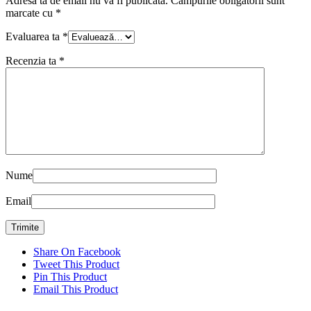
Adresa ta de email nu va fi publicată.
Câmpurile obligatorii sunt
marcate cu
*
Evaluarea ta
*
Recenzia ta
*
Nume
Email
Share On Facebook
Tweet This Product
Pin This Product
Email This Product