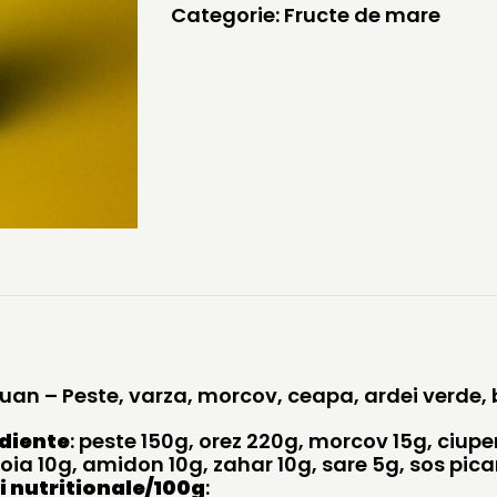
Categorie:
Fructe de mare
huan – Peste, varza, morcov, ceapa, ardei verde
diente
: peste 150g, orez 220g, morcov 15g, ciup
oia 10g, amidon 10g, zahar 10g, sare 5g, sos pica
i nutritionale/100g
: