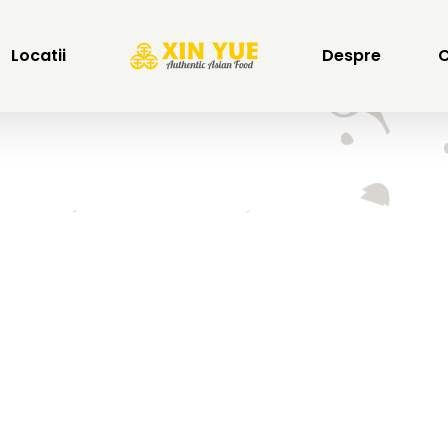
Locatii
Despre
C
Peste Sichuan
Home
Fructe de mare
Peste Sichuan