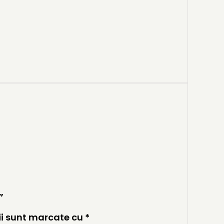
”
ii sunt marcate cu
*