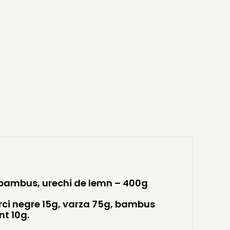
, bambus, urechi de lemn – 400g
erci negre 15g, varza 75g, bambus
nt 10g.