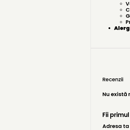
V
C
G
P
Alerg
Recenzii
Nu există
Fii primu
Adresa ta 