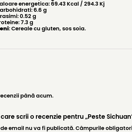
aloare energetica: 69.43 Kcal / 294.3 Kj
arbohidrati: 6.6 g
rasimi: 0.52 g
roteine: 7.3 g
eni
: Cereale cu gluten, sos soia.
 recenzii până acum.
l care scrii o recenzie pentru „Peste Sichuan
de email nu va fi publicată.
Câmpurile obligator