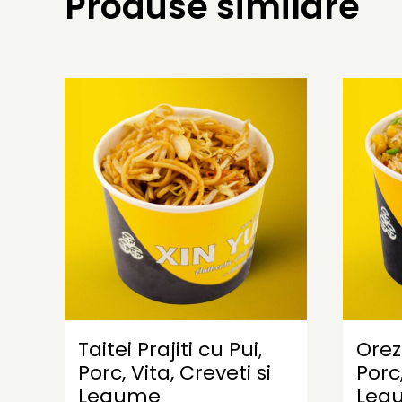
Produse similare
Taitei Prajiti cu Pui,
Orez 
Porc, Vita, Creveti si
Porc
Legume
Leg