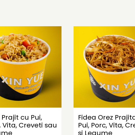
Prajit cu Pui,
Fidea Orez Prajit
, Vita, Creveti sau
Pui, Porc, Vita, Cr
ume
si Legume