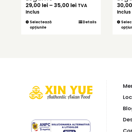
Interval
29,00
lei
–
35,00
lei
30,0
TVA
de
Inclus
Inclus
prețuri:
Acest
Selectează
Details
Selec
29,00 lei
opțiunile
produs
opțiu
până
are
la
mai
35,00 lei
multe
variații.
Opțiunile
pot
fi
alese
în
Men
pagina
produsului.
Loc
Blo
De
Co