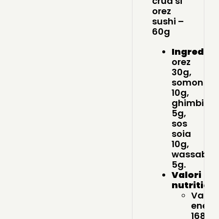
crud si
orez
sushi –
60g
Ingredien
orez
30g,
somon
10g,
ghimbir
5g,
sos
soia
10g,
wassabi
5g.
Valori
nutrition
Valoa
energ
168.5