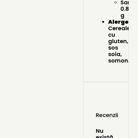
Sare:
0.8
g
Alergeni
:
Cereale
cu
gluten,
sos
soia,
somon.
Recenzii
Nu
există