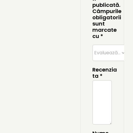
publicată.
Câmpurile
obligatorii
sunt
marcate
cu
*
Recenzia
ta
*