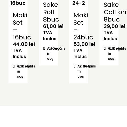
Sake
Sake
Roll
Califor
Maki
Maki
8buc
8buc
Set
Set
61,00
lei
39,00
lei
–
–
TVA
TVA
16buc
24buc
Inclus
Inclus
44,00
lei
53,00
lei
Adaugă
Details
Adaugă
Details
TVA
TVA
în
în
Inclus
Inclus
coș
coș
Adaugă
Details
Adaugă
Details
în
în
coș
coș