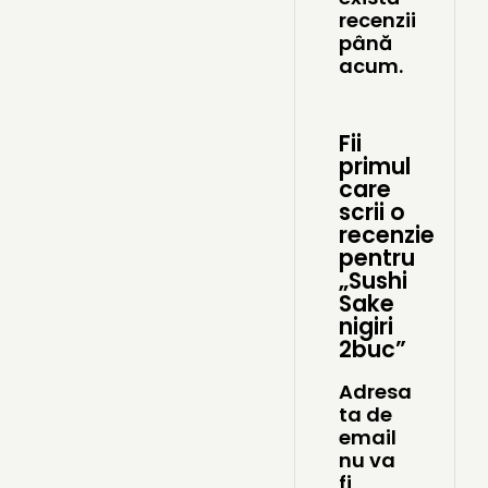
recenzii
până
acum.
Fii
primul
care
scrii o
recenzie
pentru
„Sushi
Sake
nigiri
2buc”
Adresa
ta de
email
nu va
fi