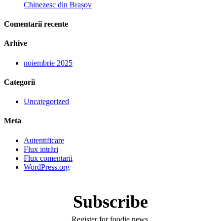
Chinezesc din Brașov
Comentarii recente
Arhive
noiembrie 2025
Categorii
Uncategorized
Meta
Autentificare
Flux intrări
Flux comentarii
WordPress.org
Subscribe
Register for foodie news.