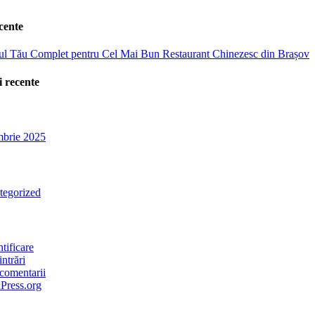
cente
ul Tău Complet pentru Cel Mai Bun Restaurant Chinezesc din Brașov
 recente
mbrie 2025
tegorized
tificare
intrări
comentarii
Press.org