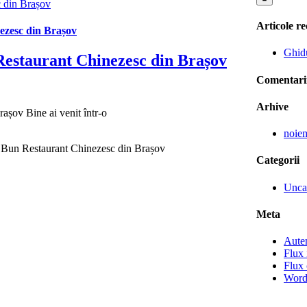
 din Brașov
Articole re
ezesc din Brașov
Ghid
estaurant Chinezesc din Brașov
Comentarii
Arhive
șov Bine ai venit într-o
noie
 Bun Restaurant Chinezesc din Brașov
Categorii
Unca
Meta
Auten
Flux 
Flux 
Word