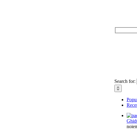
Search for:
Popu
Rece
Ghid
noiem