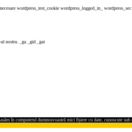
ice necesare wordpress_test_cookie wordpress_logged_in_ wordpress_sec
-ul nostru. _ga _gid _gat
plasăm în computerul dumneavoastră mici fișiere cu date, cunoscute sub n