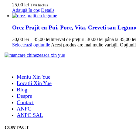
25,00
lei
TVA Inclus
Adaugă în coș
Details
Orez Prajit cu Pui, Porc, Vita, Creveti sau Legum
30,00
lei
–
35,00
lei
Interval de prețuri: 30,00 lei până la 35,00 le
Selectează opțiunile
Acest produs are mai multe variații. Opțiunil
Meniu Xin Yue
Locatii Xin Yue
Blog
Despre
Contact
ANPC
ANPC SAL
CONTACT