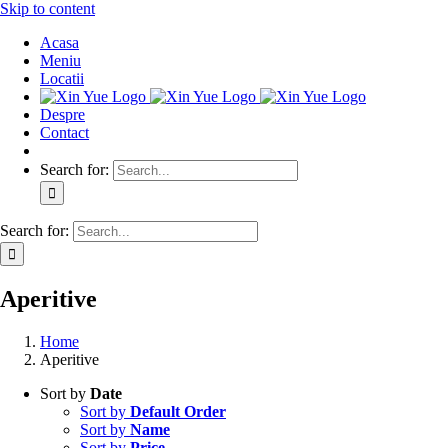
Skip to content
Acasa
Meniu
Locatii
Despre
Contact
Search for:
Search for:
Aperitive
Home
Aperitive
Sort by
Date
Sort by
Default Order
Sort by
Name
Sort by
Price