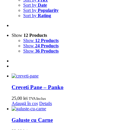
Sort by
Date
Sort by
Popularity
Sort by
Rating
Show
12 Products
Show
12 Products
Show
24 Products
Show
36 Products
Creveti Pane – Panko
25,00
lei
TVA Inclus
Adaugă în coș
Details
Galuste cu Carne