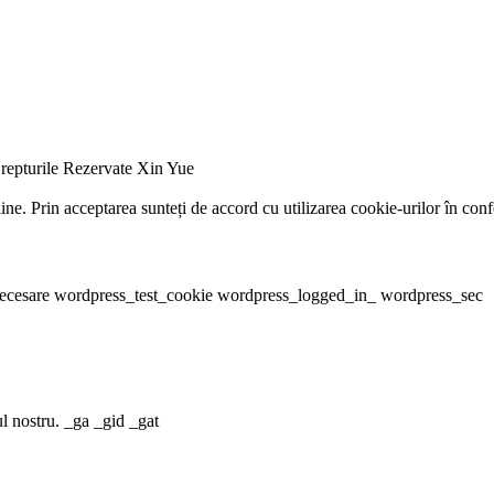
repturile Rezervate Xin Yue
e. Prin acceptarea sunteți de accord cu utilizarea cookie-urilor în conf
ce necesare wordpress_test_cookie wordpress_logged_in_ wordpress_sec
ul nostru. _ga _gid _gat