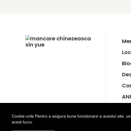
Men
Loc
Blo
De
Co
AN
AN
Cookie-urile Pentru a asigura buna funcționare a acestui site, u
acest lucru.