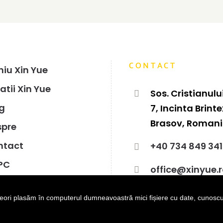
CONTACT
iu Xin Yue
atii Xin Yue
Sos. Cristianului
g
7, Incinta Brinte
Brasov, Roman
spre
ntact
+40 734 849 341
PC
office@xinyue.
PC SAL
neori plasăm în computerul dumneavoastră mici fișiere cu date, cunoscut