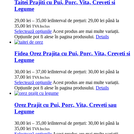
Taitei Prajiti cu Pui, Porc, Vita, Creveti si
Legume
29,00
lei
–
35,00
lei
Interval de prețuri: 29,00 lei până la
35,00 lei
TVA Inclus
Selectează opțiunile
Acest produs are mai multe variații.
Opțiunile pot fi alese în pagina produsului.
Details
Fidea Orez Prajita cu Pui, Porc, Vita, Creveti si
Legume
30,00
lei
–
37,00
lei
Interval de prețuri: 30,00 lei până la
37,00 lei
TVA Inclus
Selectează opțiunile
Acest produs are mai multe variații.
Opțiunile pot fi alese în pagina produsului.
Details
Orez Prajit cu Pui, Porc, Vita, Creveti sau
Legume
30,00
lei
–
35,00
lei
Interval de prețuri: 30,00 lei până la
35,00 lei
TVA Inclus
Selectează opțiunile
Acest produs are mai multe variații.