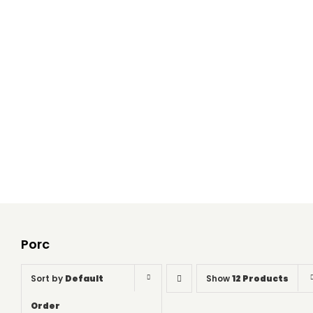
Porc
Home
Porc
Porc
Sort by
Default
Show
12 Products
Order