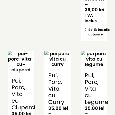
–
Inte
39,00
lei
de
TVA
prețu
Inclus
37,00
Acest
Selectează
Details
pân
opțiunile
produs
la
are
39,00
mai
multe
variații.
Opțiunil
pot
fi
Pui,
Pui,
alese
Pui,
Porc,
Porc,
în
Porc,
Vita
Vita
pagina
Vita
cu
cu
produsul
cu
Curry
Legume
Ciuperci
35,00
lei
35,00
lei
35,00
lei
–
–