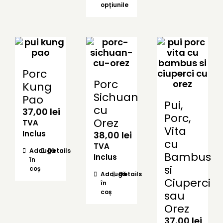
opțiunile
produs
la
are
37,00 lei
mai
multe
variații.
Opțiunile
pot
Porc
fi
Porc
Kung
alese
Sichuan
Pao
în
Pui,
cu
pagina
37,00
lei
Porc,
Orez
produsului.
TVA
Vita
Inclus
38,00
lei
cu
TVA
Adaugă
Details
Bambus
Inclus
în
si
coș
Adaugă
Details
Ciuperci
în
coș
sau
Orez
37,00
lei