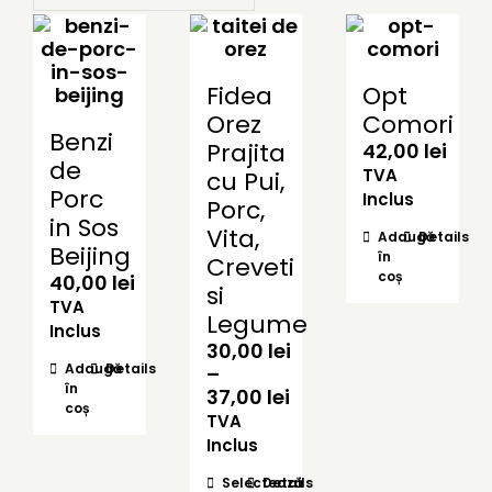
Fidea
Opt
Orez
Comori
Benzi
Prajita
42,00
lei
de
TVA
cu Pui,
Porc
Inclus
Porc,
in Sos
Vita,
Adaugă
Details
Beijing
în
Creveti
coș
40,00
lei
si
TVA
Legume
Inclus
30,00
lei
Adaugă
Details
–
în
Interval
37,00
lei
coș
de
TVA
prețuri:
Inclus
30,00 lei
Acest
Selectează
Details
până