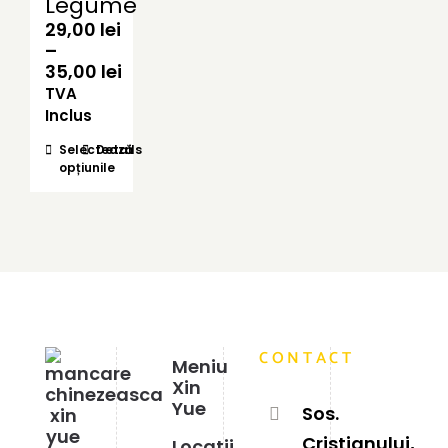
Legume
29,00
lei
–
Interval
35,00
lei
de
TVA
prețuri:
Inclus
29,00 lei
Acest
Selectează
Details
până
opțiunile
produs
la
are
35,00 lei
mai
multe
variații.
Opțiunile
pot
fi
alese
CONTACT
în
Meniu
pagina
Xin
produsului.
Yue
Sos.
Cristianului,
Locatii