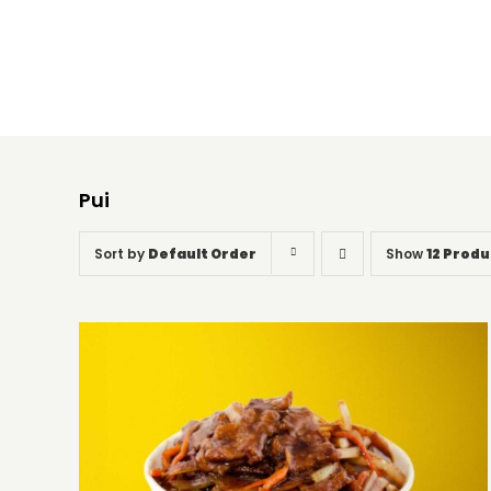
Pui
Sort by
Default Order
Show
12 Produ