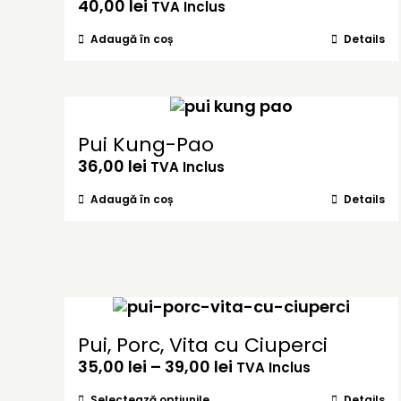
40,00
lei
TVA Inclus
Adaugă în coș
Details
Pui Kung-Pao
36,00
lei
TVA Inclus
Adaugă în coș
Details
Pui, Porc, Vita cu Ciuperci
Interval
35,00
lei
–
39,00
lei
TVA Inclus
de
Acest
Selectează opțiunile
Details