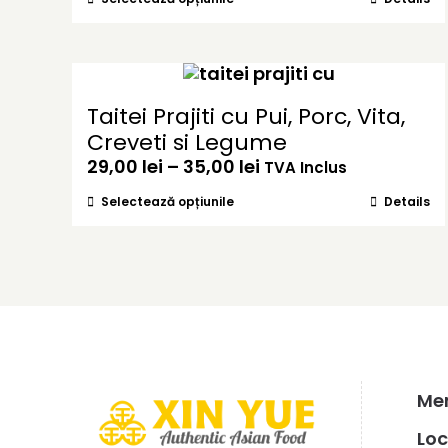
prețuri:
produs
35,00 lei
are
până
mai
la
multe
39,00 lei
variații.
Taitei Prajiti cu Pui, Porc, Vita,
Opțiunile
Creveti si Legume
pot
Interval
29,00
lei
–
35,00
lei
fi
TVA Inclus
de
alese
Acest
Selectează opțiunile
Details
prețuri:
în
produs
29,00 lei
pagina
are
până
produsului.
mai
la
multe
35,00 lei
variații.
Opțiunile
pot
fi
alese
Men
în
pagina
Loc