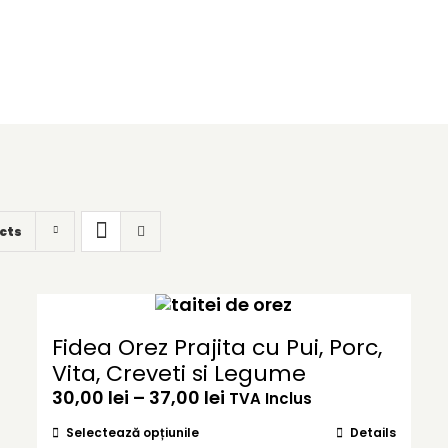
cts
Fidea Orez Prajita cu Pui, Porc,
Vita, Creveti si Legume
Interval
30,00
lei
–
37,00
lei
TVA Inclus
de
Acest
Selectează opțiunile
Details
prețuri: