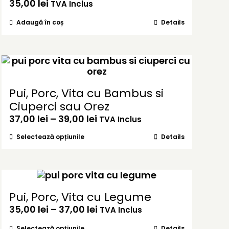
35,00
lei
TVA Inclus
Adaugă în coș
Details
Pui, Porc, Vita cu Bambus si
Ciuperci sau Orez
Interval
37,00
lei
–
39,00
lei
TVA Inclus
de
Acest
Selectează opțiunile
Details
prețuri:
produs
37,00 lei
are
până
mai
la
multe
39,00 lei
variații.
Pui, Porc, Vita cu Legume
Opțiunile
Interval
35,00
lei
–
37,00
lei
TVA Inclus
pot
de
fi
Acest
Selectează opțiunile
Details