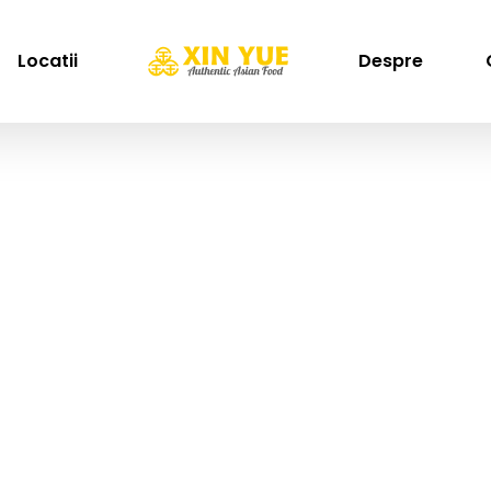
Locatii
Despre
Pui
Home
Pui