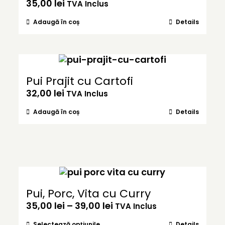
35,00
lei
TVA Inclus
Adaugă în coș
Details
Pui Prajit cu Cartofi
32,00
lei
TVA Inclus
Adaugă în coș
Details
Pui, Porc, Vita cu Curry
Interval
35,00
lei
–
39,00
lei
TVA Inclus
de
Acest
Selectează opțiunile
Details