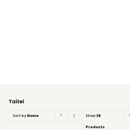
Taitei
Home
Taitei
Taitei
Sort by
Name
Show
36
Products