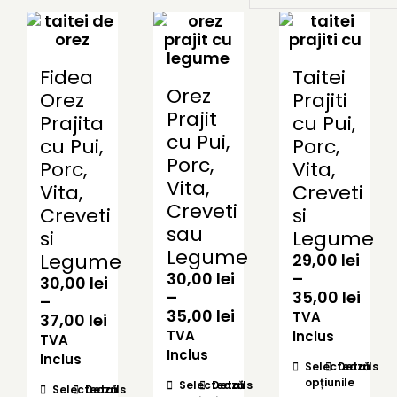
Fidea
Taitei
Orez
Orez
Prajiti
Prajit
Prajita
cu Pui,
cu Pui,
cu Pui,
Porc,
Porc,
Porc,
Vita,
Vita,
Vita,
Creveti
Creveti
Creveti
si
sau
si
Legume
Legume
Legume
29,00
lei
30,00
lei
–
30,00
lei
Inte
–
35,00
lei
–
Interval
de
35,00
lei
TVA
Interval
37,00
lei
de
prețu
TVA
de
Inclus
TVA
prețuri:
29,0
prețuri:
Inclus
Inclus
Acest
Selectează
Details
30,00 lei
pân
30,00 lei
Acest
opțiunile
produs
Selectează
Details
până
la
Acest
Selectează
Details
până