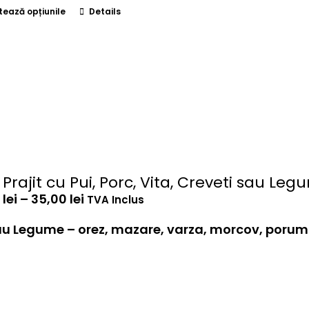
la
Acest
tează opțiunile
Details
37,00 lei
produs
are
mai
multe
variații.
Opțiunile
pot
fi
alese
în
pagina
 Prajit cu Pui, Porc, Vita, Creveti sau Le
produsului.
Interval
0
lei
–
35,00
lei
TVA Inclus
de
prețuri:
i sau Legume – orez, mazare, varza, morcov, porum
30,00 lei
până
la
35,00 lei