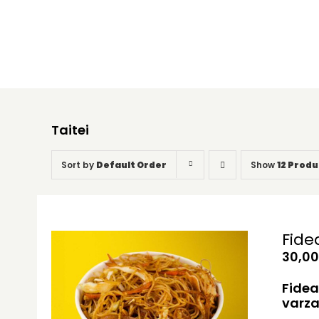
Taitei
Sort by
Default Order
Show
12 Produ
Fide
30,0
Fidea
varza