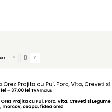
cts
a Orez Prajita cu Pui, Porc, Vita, Creveti 
Interval
0
lei
–
37,00
lei
TVA Inclus
de
prețuri:
 Orez Prajita cu Pui, Porc, Vita, Creveti si Legume 
30,00 lei
, morcov, ceapa, fidea orez
până