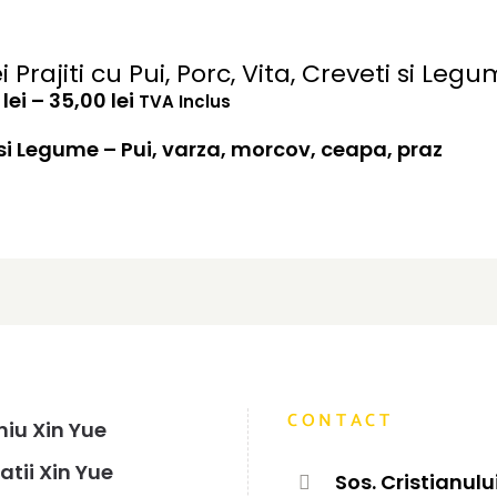
i Prajiti cu Pui, Porc, Vita, Creveti si Leg
Interval
0
lei
–
35,00
lei
TVA Inclus
de
prețuri:
ti si Legume – Pui, varza, morcov, ceapa, praz
29,00 lei
până
la
35,00 lei
CONTACT
iu Xin Yue
atii Xin Yue
Sos. Cristianului