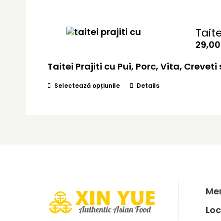
mai
multe
variații.
Taite
Opțiunile
29,0
pot
fi
Taitei Prajiti cu Pui, Porc, Vita, Creve
alese
în
Acest
pagina
Selectează opțiunile
Details
produs
produsului.
are
mai
multe
variații.
Opțiunile
pot
fi
alese
în
Men
pagina
Loc
produsului.