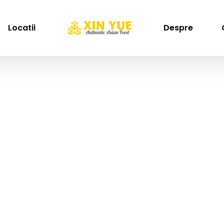
Locatii
Despre
Taitei
Home
Taitei