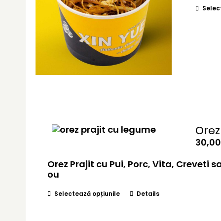
Selec
Orez
30,0
Orez Prajit cu Pui, Porc, Vita, Crevet
ou
Acest
Selectează opțiunile
Details
produs
are