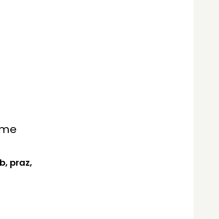
gume
b, praz,