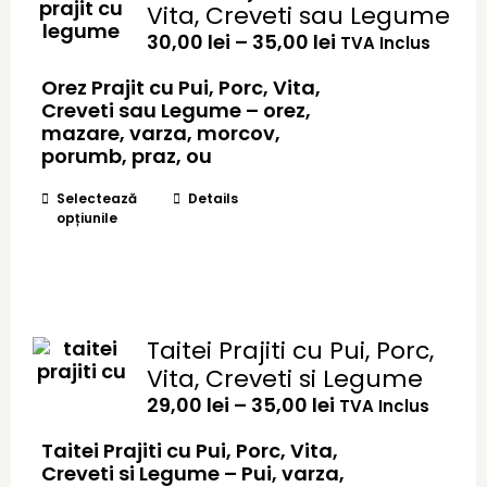
Vita, Creveti sau Legume
fi
Interval
30,00
alese
lei
–
35,00
lei
TVA Inclus
de
în
prețuri:
Orez Prajit cu Pui, Porc, Vita,
pagina
30,00 lei
Creveti sau Legume – orez,
produsului.
până
mazare, varza, morcov,
la
porumb, praz, ou
35,00 lei
Acest
Selectează
Details
opțiunile
produs
are
mai
multe
variații.
Opțiunile
Taitei Prajiti cu Pui, Porc,
pot
Vita, Creveti si Legume
fi
Interval
29,00
alese
lei
–
35,00
lei
TVA Inclus
de
în
prețuri:
Taitei Prajiti cu Pui, Porc, Vita,
pagina
29,00 lei
Creveti si Legume – Pui, varza,
produsului.