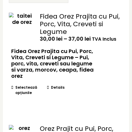
Fidea Orez Prajita cu Pui,
Porc, Vita, Creveti si
Legume
Interval
30,00
lei
–
37,00
lei
TVA Inclus
de
prețuri:
Fidea Orez Prajita cu Pui, Porc,
30,00 lei
Vita, Creveti si Legume – Pui,
până
porc, vita, creveti sau legume
la
si varza, morcov, ceapa, fidea
37,00 lei
orez
Acest
Selectează
Details
opțiunile
produs
are
mai
multe
variații.
Opțiunile
Orez Prajit cu Pui, Porc,
pot