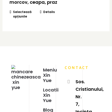
până
morcov, ceapa, praz
la
Acest
35,00 lei
Selectează
Details
opțiunile
produs
are
mai
multe
variații.
Opțiunile
pot
fi
alese
în
CONTACT
pagina
Meniu
produsului.
Xin
Yue
Sos.
Cristianului,
Locatii
Xin
Nr.
Yue
7,
Blog
Incinta