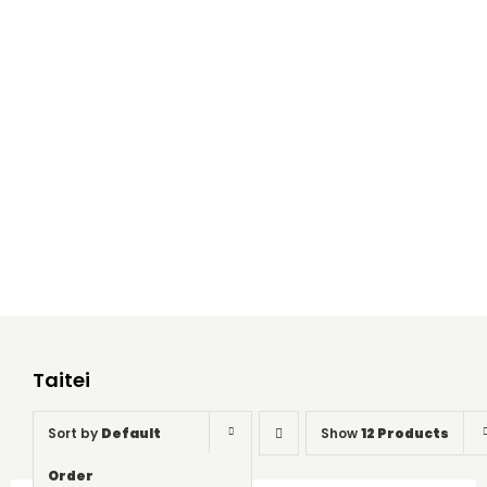
Taitei
Home
Taitei
Taitei
Sort by
Default
Show
12 Products
Order