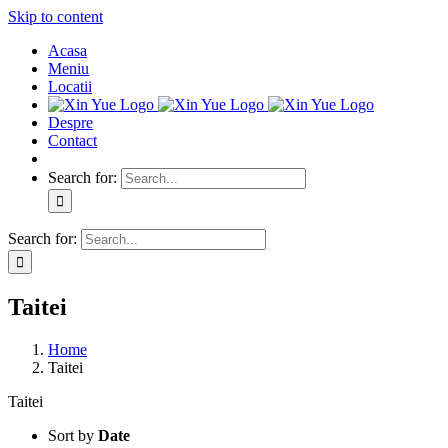
Skip to content
Acasa
Meniu
Locatii
Despre
Contact
Search for:
Search for:
Taitei
Home
Taitei
Taitei
Sort by
Date