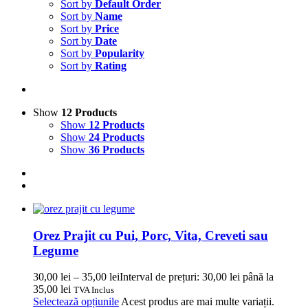
Sort by
Default Order
Sort by
Name
Sort by
Price
Sort by
Date
Sort by
Popularity
Sort by
Rating
Show
12 Products
Show
12 Products
Show
24 Products
Show
36 Products
Orez Prajit cu Pui, Porc, Vita, Creveti sau
Legume
30,00
lei
–
35,00
lei
Interval de prețuri: 30,00 lei până la
35,00 lei
TVA Inclus
Selectează opțiunile
Acest produs are mai multe variații.