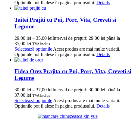
Opțiunile pot fi alese în pagina produsului.
Details
Taitei Prajiti cu Pui, Porc, Vita, Creveti si
Legume
29,00
lei
–
35,00
lei
Interval de prețuri: 29,00 lei până la
35,00 lei
TVA Inclus
Selectează opțiunile
Acest produs are mai multe variații.
Opțiunile pot fi alese în pagina produsului.
Details
Fidea Orez Prajita cu Pui, Porc, Vita, Creveti si
Legume
30,00
lei
–
37,00
lei
Interval de prețuri: 30,00 lei până la
37,00 lei
TVA Inclus
Selectează opțiunile
Acest produs are mai multe variații.
Opțiunile pot fi alese în pagina produsului.
Details