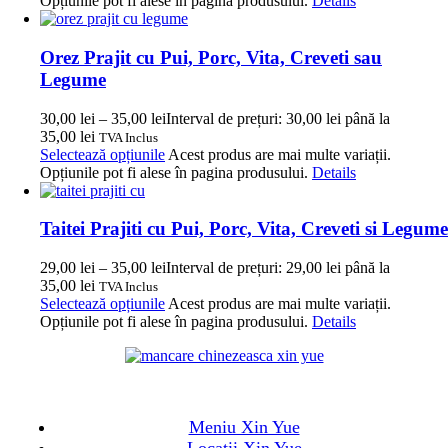
Opțiunile pot fi alese în pagina produsului.
Details
Orez Prajit cu Pui, Porc, Vita, Creveti sau
Legume
30,00
lei
–
35,00
lei
Interval de prețuri: 30,00 lei până la
35,00 lei
TVA Inclus
Selectează opțiunile
Acest produs are mai multe variații.
Opțiunile pot fi alese în pagina produsului.
Details
Taitei Prajiti cu Pui, Porc, Vita, Creveti si Legume
29,00
lei
–
35,00
lei
Interval de prețuri: 29,00 lei până la
35,00 lei
TVA Inclus
Selectează opțiunile
Acest produs are mai multe variații.
Opțiunile pot fi alese în pagina produsului.
Details
Meniu Xin Yue