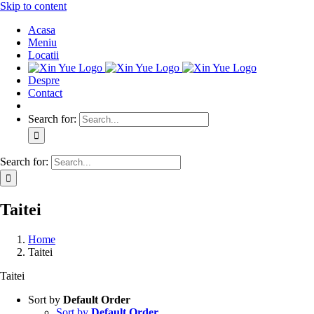
Skip to content
Acasa
Meniu
Locatii
Despre
Contact
Search for:
Search for:
Taitei
Home
Taitei
Taitei
Sort by
Default Order
Sort by
Default Order