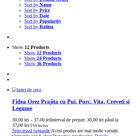
Sort by
Name
Sort by
Price
Sort by
Date
Sort by
Popularity
Sort by
Rating
Show
12 Products
Show
12 Products
Show
24 Products
Show
36 Products
Fidea Orez Prajita cu Pui, Porc, Vita, Creveti si
Legume
30,00
lei
–
37,00
lei
Interval de prețuri: 30,00 lei până la
37,00 lei
TVA Inclus
Selectează opțiunile
Acest produs are mai multe variații.