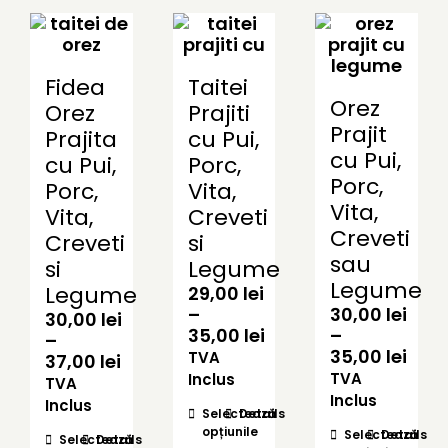
Fidea
Taitei
Orez
Orez
Prajiti
Prajit
Prajita
cu Pui,
cu Pui,
cu Pui,
Porc,
Porc,
Porc,
Vita,
Vita,
Vita,
Creveti
Creveti
Creveti
si
sau
si
Legume
Legume
Legume
29,00
lei
–
30,00
lei
30,00
lei
Interval
35,00
lei
–
–
de
Inte
35,00
lei
TVA
Interval
37,00
lei
prețuri:
de
TVA
de
Inclus
TVA
29,00 lei
prețu
prețuri:
Inclus
Inclus
Acest
Selectează
Details
până
30,0
30,00 lei
opțiunile
produs
Acest
Selectează
Details
la
pân
Acest
Selectează
Details
până