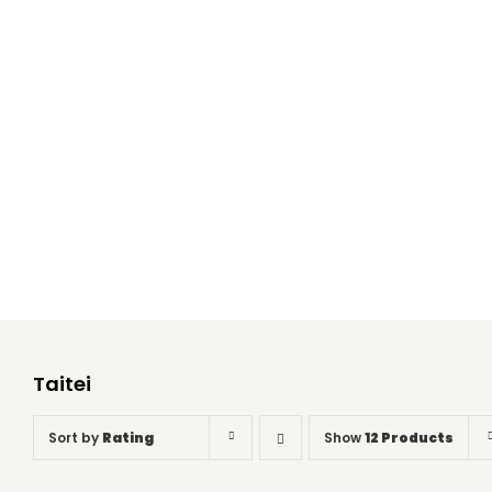
Taitei
Home
Taitei
Taitei
Sort by
Rating
Show
12 Products