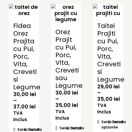
Fidea
Taitei
Orez
Orez
Prajiti
Prajit
Prajita
cu Pui,
cu Pui,
cu Pui,
Porc,
Porc,
Porc,
Vita,
Vita,
Vita,
Creveti
Creveti
Creveti
si
sau
si
Legume
Legume
Legume
29,00
lei
30,00
lei
–
30,00
lei
Inte
–
35,00
lei
–
Interval
de
35,00
lei
TVA
Interval
37,00
lei
de
prețu
TVA
de
Inclus
TVA
prețuri:
29,0
prețuri:
Inclus
Inclus
Acest
Selectează
Details
30,00 lei
pân
30,00 lei
Acest
opțiunile
produs
Selectează
Details
până
la
Acest
Selectează
Details
până