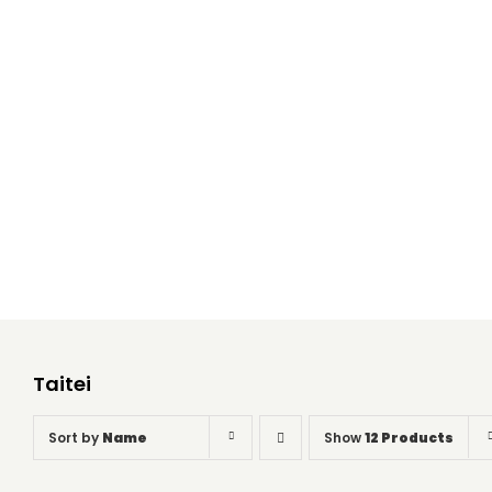
Taitei
Home
Taitei
Taitei
Sort by
Name
Show
12 Products